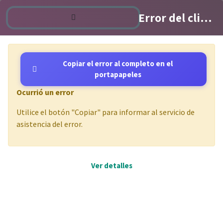
it@etc-corpocrea.odoo.com
Error del cliente de Odoo
Contáctenos
Copiar el error al completo en el
portapapeles
Eventos
Ocurrió un error
PASE GRATIS
Utilice el botón "Copiar" para informar al servicio de
asistencia del error.
Próximos eventos
Ver detalles