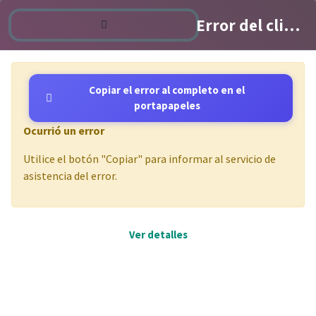
it@etc-corpocrea.odoo.com
Error del cliente de Odoo
Contáctenos
Copiar el error al completo en el
portapapeles
Eventos
Ocurrió un error
PASE GRATIS
Utilice el botón "Copiar" para informar al servicio de
asistencia del error.
Próximos eventos
Ver detalles
Black
×
FIPEV
×
Week
2025